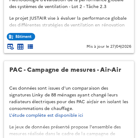
des systèmes de ventilation - Lot 2 - Tâche 2.3
Le projet JUSTAIR vise à évaluer la performance globale
des différentes stratégies de ventilation en rénovation
énergétique de maison individuelle, pendant la saison
Bâtiment
de chauffe et en été, au regard des critères suivants :
Mis à jour le 27/04/2026
la qualité d’air intérieur,
le risque de condensation pour le bâti
les besoins thermiques de chauffage,
PAC - Campagne de mesures - Air-Air
le confort thermique d’été
les consommations électriques des auxiliaires de
ventilation
Ces données sont issues d'un comparaison des
signatures Linky de 88 ménages ayant changé leurs
Pour ce trava...
radiateurs électriques pour des PAC air/air en isolant les
consommations de chauffage.
L'étude complète est disponible ici
Le jeux de données présenté propose l'ensemble des
mesures réalisée dans le cadre de la campagne de