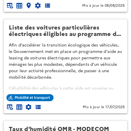
Mis à jour le 08/08/2026
Ces sites ne sont pas tous opérationnels et cet état
d'avancement est précisé via la colonne "statut".
Liste des voitures particulières
Un site "engagé" : a fait l'obj...
électriques éligibles au programme d…
Afin d’accélérer la transition écologique des véhicules,
le Gouvernement met en place un programme d'aide au
leasing de voitures électriques pour permettre aux
ménages les plus modestes, dépendants d’un véhicule
pour leur activité professionnelle, de passer à une
mobilité décarbonée.
L'éligibilité des véhicules à cette aide est soumise au
respect de plusieurs critères. La présente publication
Mobilité et transport
recense les types-variantes-versions (TVV) éligibles au
Mis à jour le 17/07/2026
dispositif de leasing social 2026 (programme PRO-
INNO-86, arrêté du 20 juin 2026) et constitue la
référence officielle pour l’identification des véh...
Taux d'humidité OMR - MODECOM