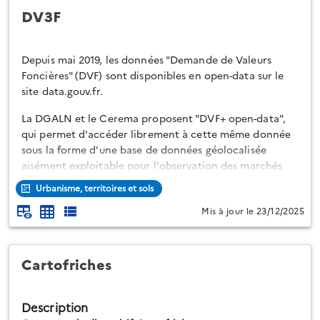
DV3F
Depuis mai 2019, les données "Demande de Valeurs
Foncières" (DVF) sont disponibles en open-data sur le
site data.gouv.fr.
La DGALN et le Cerema proposent "DVF+ open-data",
qui permet d'accéder librement à cette même donnée
sous la forme d'une base de données géolocalisée
aisément exploitable pour l'observation des marchés
fonciers et immobiliers.
Urbanisme, territoires et sols
La structuration de la donnée DVF proposée s'appuie
Mis à jour le 23/12/2025
sur le modèle de données partagé dit "DVF+", issu des
travaux menés à l'initiative du groupe national DVF et
qui existe depuis 2013. Ce modèle, développé pour
Cartofriches
faciliter les analyses, fournit notammen...
Description