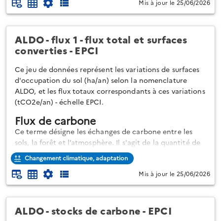
La séquestration nette de dioxyde de carbone (CO2) ou
Mis à jour le 25/06/2026
puits net de carbone est ici l’augmentation, sur le
territoire, des stocks de carbone sous forme de matière
organique dans les sols et les forêt (y compris produits
ALDO - flux 1 - flux total et surfaces
bois). La séquestration e...
converties - EPCI
Ce jeu de données représent les variations de surfaces
d'occupation du sol (ha/an) selon la nomenclature
ALDO, et les flux totaux correspondants à ces variations
(tCO2e/an) - échelle EPCI.
Flux de carbone
Ce terme désigne les échanges de carbone entre les
sols, la forêt et l’atmosphère. Il s'agit de la quantité de
carbone qui est émise (émission nette) ou captée et
Changement climatique, adaptation
séquestrée (séquestration nette) chaque année.
Mis à jour le 25/06/2026
La séquestration nette de dioxyde de carbone (CO2) ou
puits net de carbone est ici l’augmentation, sur le
territoire, des stocks de carbone sous forme de matière
ALDO - stocks de carbone - EPCI
organique dans les sols...