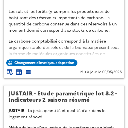
Les sols et les forêts (y compris les produits issus du
bois) sont des réservoirs importants de carbone. La
quantité de carbone contenue dans ces réservoirs à un
moment donné correspond aux stocks de carbone.
Le carbone comptabilisé correspond à la matière
organique stable des sols et de la biomasse présent sous
la forme de molécules organiques constituées de
chaînes carbonées : cellulose, lignine, protéines, etc.
Changement climatique, adaptation
L'unité est donc le kgC ou tC.
Mis à jour le 05/05/2026
Cette base de données "stocks" présente pour chacun
des EPCI métropolitains français (ADMIN 2018, surfaces
JUSTAIR - Etude paramétrique lot 3.2 -
CITEPA année 2023) :
Indicateurs 2 saisons résumé
Les surfaces d'occupa...
JUSTAIR
: La juste quantité et qualité d’air dans le
logement rénové
Méthodologie d’évaluation de la performance globale