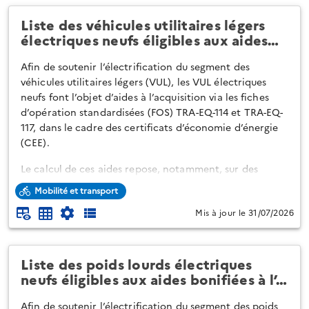
Liste des véhicules utilitaires légers
électriques neufs éligibles aux aides…
Afin de soutenir l’électrification du segment des
véhicules utilitaires légers (VUL), les VUL électriques
neufs font l’objet d’aides à l’acquisition via les fiches
d’opération standardisées (FOS) TRA-EQ-114 et TRA-EQ-
117, dans le cadre des certificats d’économie d’énergie
(CEE).
Le calcul de ces aides repose, notamment, sur des
forfaits et des bonifications précisés dans l'Arrêté du 18
Mobilité et transport
mai 2026 modifiant les fiches d'opérations
Mis à jour le 31/07/2026
standardisées pour l'acquisition et le rétrofit de
véhicules électriques (TRA-EQ-114, TRA-EQ-117, TRA-EQ-
128 et TRA-EQ-129) et les niveaux de bonification
associés disp...
Liste des poids lourds électriques
neufs éligibles aux aides bonifiées à l’…
Afin de soutenir l’électrification du segment des poids