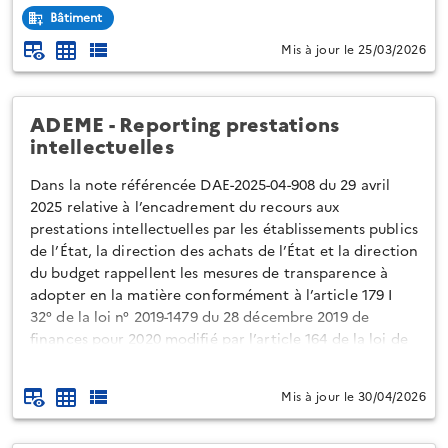
mesure
pour un logement
(logement n°0019). Au regard
Bâtiment
du pas de temps défini pour cette campagne (journée),
Mis à jour le 25/03/2026
nous avons décidé de vous proposer les données
complètes (pour toute la durée de la campagne et pour
les 89 logements) sous la forme d'un
fichier compressé disponible ici
.
ADEME - Reporting prestations
intellectuelles
Nou...
Dans la note référencée DAE-2025-04-908 du 29 avril
2025 relative à l’encadrement du recours aux
prestations intellectuelles par les établissements publics
de l’État, la direction des achats de l’État et la direction
du budget rappellent les mesures de transparence à
adopter en la matière conformément à l’article 179 I
32° de la loi n° 2019-1479 du 28 décembre 2019 de
finances pour 2020 modifié par l’article 164 de la loi de
finances pour 2023.
Mis à jour le 30/04/2026
A ce titre, l'ADEME publie une liste des achats
susceptibles de relever de prestations de conseil
réalisées à titre onéreux. Selon les consignes de l'E...