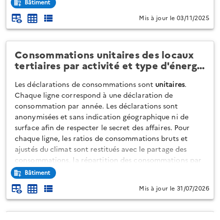
Bâtiment
ambitieuses comme le "BBC par étapes" ou les "Coups
Mis à jour le 03/11/2025
de Pouce" présentent des
risques de non-atteinte de la
performance
. Cela est souvent dû à des travaux
incomplets, notamment l'absence de ventilation, et à
des défauts d'exé...
Consommations unitaires des locaux
tertiaires par activité et type d'énerg…
Les déclarations de consommations sont
unitaires
.
Chaque ligne correspond à une déclaration de
consommation par année. Les déclarations sont
anonymisées et sans indication géographique ni de
surface afin de respecter le secret des affaires. Pour
chaque ligne, les ratios de consommations bruts et
ajustés du climat sont restitués avec le partage des
consommations, la répartition des consommations par
type d'énergie (sur la base du ratio brut), l’activité et la
Bâtiment
sous-catégorie d’activité majoritaire déclarée ainsi que
Mis à jour le 31/07/2026
sur le cas d'assujettissement du local tertiaire faisant
l'objet de la déclarati...