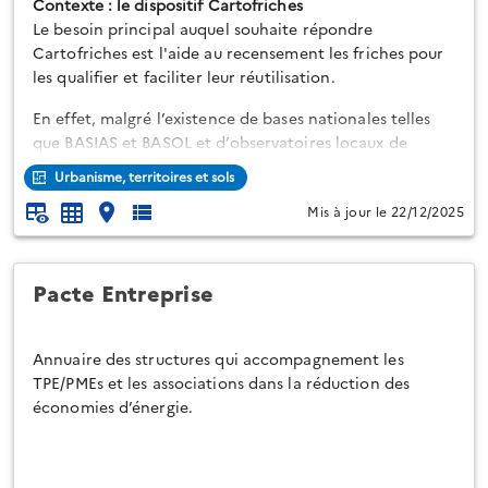
Contexte : le dispositif Cartofriches
Le besoin principal auquel souhaite répondre
Cartofriches est l'aide au recensement les friches pour
les qualifier et faciliter leur réutilisation.
En effet, malgré l’existence de bases nationales telles
que BASIAS et BASOL et d’observatoires locaux de
qualité, la connaissance des sites en friche au niveau
Urbanisme, territoires et sols
national reste jusqu’ici partielle et diffuse du fait de la
Mis à jour le 22/12/2025
diversité des cas et de l’évolution rapide des sites.
L’objectif de Cartofriches, à terme, est ainsi
d’accompagner les maîtres d’ouvrage et porteurs de
projets de réhabilitation par l...
Pacte Entreprise
Annuaire des structures qui accompagnement les
TPE/PMEs et les associations dans la réduction des
économies d’énergie.