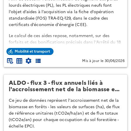
lourds électriques (PL), les PL électriques neufs font
l’objet d’aides à l’acquisition via la fiche d’opération
standardisée (FOS) TRA-EQ-129, dans le cadre des
certificats d’économie d’énergie (CEE).
Le calcul de ces aides repose, notamment, sur des
forfaits et des bonifications précisés dans l'Arrêté du 18
mai 2026 modifiant les fiches d'opérations
Mobilité et transport
standardisées pour l'acquisition et le rétrofit de
Mis à jour le 30/06/2026
véhicules électriques (TRA-EQ-114, TRA-EQ-117, TRA-EQ-
128 et TRA-EQ-129) et les niveaux de bonification
associés disponible ici :
https://ww...
ALDO - flux 3 - flux annuels liés à
l'accroissement net de la biomasse e…
Ce jeu de données représent l'accroissement net de la
biomasse en forêts - les valeurs de surfaces (ha), de flux
de référence unitaires (tCO2e/ha/an) et de flux totaux
(tCO2e/an) pour chaque occupation du sol forestière -
échelle EPCI.