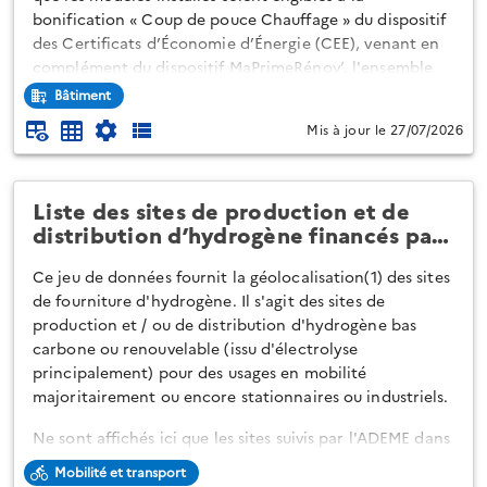
bonification « Coup de pouce Chauffage » du dispositif
des Certificats d’Économie d’Énergie (CEE), venant en
complément du dispositif MaPrimeRénov’. l'ensemble
des données disponibles sur le site
Bâtiment
https://bonus-pac.ademe.fr/
sont mise à disposition
Mis à jour le 27/07/2026
dans ce jeux de données.
Liste des sites de production et de
distribution d’hydrogène financés pa…
Ce jeu de données fournit la géolocalisation(1) des sites
de fourniture d'hydrogène. Il s'agit des sites de
production et / ou de distribution d'hydrogène bas
carbone ou renouvelable (issu d'électrolyse
principalement) pour des usages en mobilité
majoritairement ou encore stationnaires ou industriels.
Ne sont affichés ici que les sites suivis par l'ADEME dans
le cadre de contrats d'aide engagés dans le cadre des
Mobilité et transport
programmes Ecosystèmes territoriaux depuis 2019.