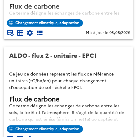
Flux de carbone
Ce terme désigne les échanges de carbone entre les
sols, la forêt et l’atmosphère. Il s'agit de la quantité de
Changement climatique, adaptation
carbone qui est émise (émission nette) ou captée et
Mis à jour le 05/05/2026
séquestrée (séquestration nette) chaque année.
La séquestration nette de dioxyde de carbone (CO2) ou
puits net de carbone est ici l’augmentation, sur le
ALDO - flux 2 - unitaire - EPCI
territoire, des stocks de carbon...
Ce jeu de données représent les flux de référence
unitaires (tC/ha/an) pour chaque changement
d'occupation du sol - échelle EPCI.
Flux de carbone
Ce terme désigne les échanges de carbone entre les
sols, la forêt et l’atmosphère. Il s'agit de la quantité de
carbone qui est émise (émission nette) ou captée et
séquestrée (séquestration nette) chaque année.
Changement climatique, adaptation