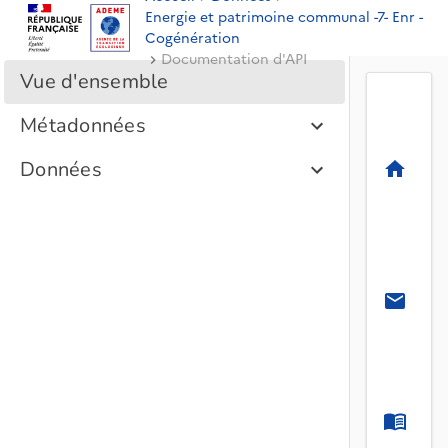
Energie et patrimoine communal -7- Enr -
Cogénération
Documentation d'API