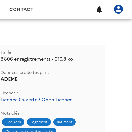
CONTACT
Taille :
8 806 enregistrements - 610.8 ko
Données produites par :
ADEME
Licence :
Licence Ouverte / Open Licence
Mots clés :
ElecDom
Logement
Bâtiment
Consommation d’électricité