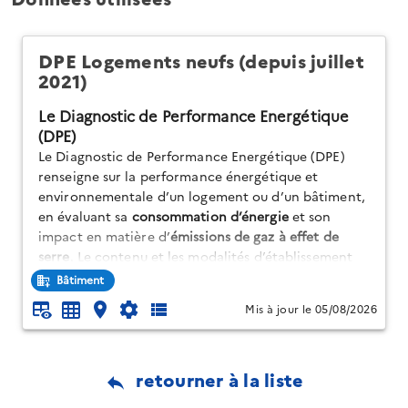
DPE Logements neufs (depuis juillet
2021)
Le Diagnostic de Performance Energétique
(DPE)
Le Diagnostic de Performance Energétique (DPE)
renseigne sur la performance énergétique et
environnementale d’un logement ou d’un bâtiment,
en évaluant sa
consommation d’énergie
et son
impact en matière d’
émissions de gaz à effet de
serre
. Le contenu et les modalités d’établissement
du DPE sont réglementés. Le DPE contient des
Bâtiment
informations sur les caractéristiques du bâtiment ou
Mis à jour le 05/08/2026
du logement (surface, orientation, murs, fenêtres,
matériaux, etc.) ainsi que sur ses équipements (de
chauffage, de production d’eau chaude sanitaire, de
retourner à la liste
ventilation, etc.)